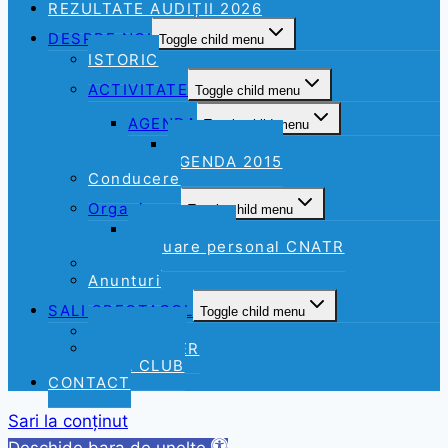
REZULTATE AUDIȚII 2026
DESPRE NOI
Toggle child menu
ISTORIC
ACTIVITATE
Toggle child menu
AGENDA
Toggle child menu
AGENDA 2016
AGENDA 2015
Conducere
Organizare
Toggle child menu
Organigrama
Evaluare personal CNATR
CARIERE
Anunturi
SALI SPECTACOL
Toggle child menu
SALA MARE
SALA FOAIER
SALA CLUB
CONTACT
Sari la conținut
Deschide bara de unelte