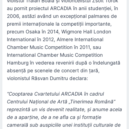
violistul Traian Boală și violoncelistul Zsolt Török
au pornit proiectul ARCADIA în anii studenției, în
2006, astăzi având un excepțional palmares de
premii internaționale la competiții importante,
precum Osaka în 2014, Wigmore Hall London
International în 2012, Almere International
Chamber Music Competition în 2011, sau
International Chamber Music Competition
Hamburg în vederea revenirii după o îndelungată
absență pe scenele de concert din țară,
violonistul Răsvan Dumitru declara:
“Cooptarea Cvartetului ARCADIA în cadrul
Centrului Național de Artă „Tinerimea Română”
reprezintă un vis devenit realitate, și anume acela
de a aparține, de a ne afla ca și formație
camerală sub auspiciile unei instituții culturale de