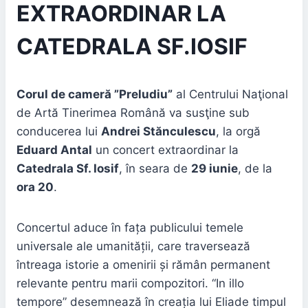
EXTRAORDINAR LA
CATEDRALA SF.IOSIF
Corul de cameră ”Preludiu”
al Centrului Naţional
de Artă Tinerimea Română va susţine sub
conducerea lui
Andrei Stănculescu
, la orgă
Eduard Antal
un concert extraordinar la
Catedrala Sf. Iosif
, în seara de
29 iunie
, de la
ora 20
.
Concertul aduce în fața publicului temele
universale ale umanității, care traversează
întreaga istorie a omenirii și rămân permanent
relevante pentru marii compozitori. “In illo
tempore” desemnează în creația lui Eliade timpul