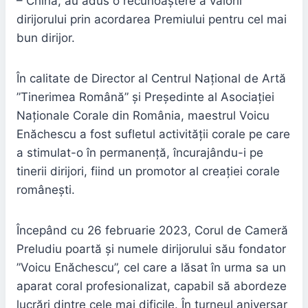
– China, au adus o recunoaștere a valorii
dirijorului prin acordarea Premiului pentru cel mai
bun dirijor.
În calitate de Director al Centrul Național de Artă
”Tinerimea Română” și Președinte al Asociației
Naționale Corale din România, maestrul Voicu
Enăchescu a fost sufletul activității corale pe care
a stimulat-o în permanență, încurajându-i pe
tinerii dirijori, fiind un promotor al creației corale
românești.
Începând cu 26 februarie 2023, Corul de Cameră
Preludiu poartă și numele dirijorului său fondator
”Voicu Enăchescu”, cel care a lăsat în urma sa un
aparat coral profesionalizat, capabil să abordeze
lucrări dintre cele mai dificile. În turneul aniversar